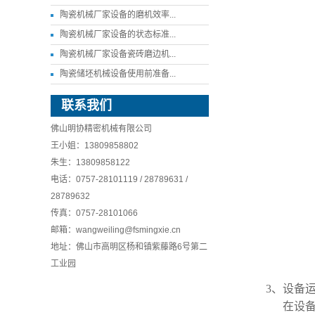
陶瓷机械厂家设备的磨机效率...
陶瓷机械厂家设备的状态标准...
陶瓷机械厂家设备瓷砖磨边机...
陶瓷储坯机械设备使用前准备...
联系我们
佛山明协精密机械有限公司
王小姐：13809858802
朱生：13809858122
电话：0757-28101119 / 28789631 /
28789632
传真：0757-28101066
邮箱：wangweiling@fsmingxie.cn
地址：佛山市高明区杨和镇紫藤路6号第二
工业园
3、设备
在设