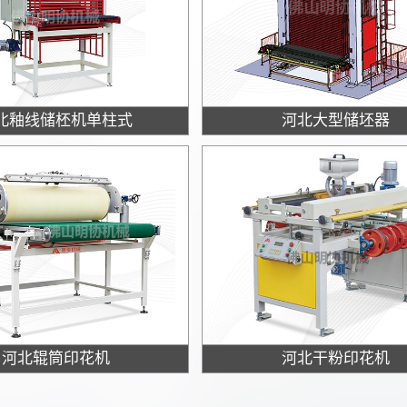
北釉线储柸机单柱式
河北大型储坯器
河北辊筒印花机
河北干粉印花机