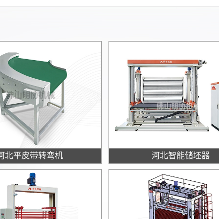
河北平皮带转弯机
河北智能储坯器