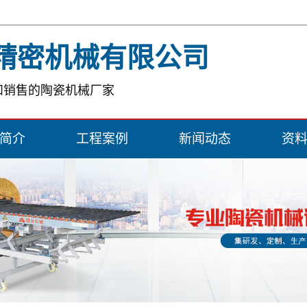
精密机械有限公司
和销售的陶瓷机械厂家
简介
工程案例
新闻动态
资
简介
一级案例
公司新闻
证书
行业新闻
常见问题