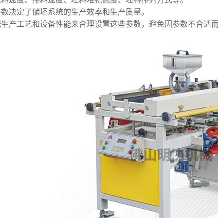
参数决定了储坯系统的生产效率和生产质量。
据生产工艺和设备性能来合理设置这些参数，避免因参数不合适