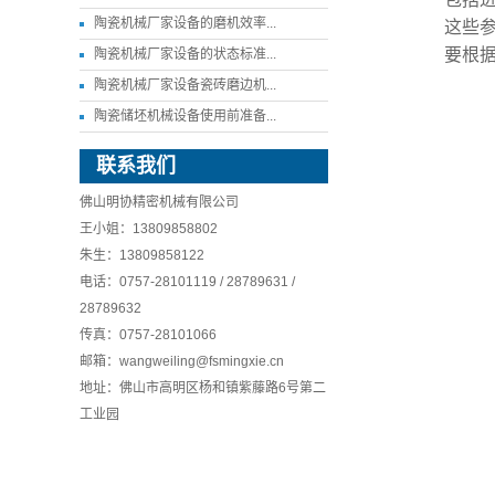
陶瓷机械厂家设备的磨机效率...
这些
要根
陶瓷机械厂家设备的状态标准...
陶瓷机械厂家设备瓷砖磨边机...
陶瓷储坯机械设备使用前准备...
联系我们
佛山明协精密机械有限公司
王小姐：13809858802
朱生：13809858122
电话：0757-28101119 / 28789631 /
28789632
传真：0757-28101066
邮箱：wangweiling@fsmingxie.cn
地址：佛山市高明区杨和镇紫藤路6号第二
工业园