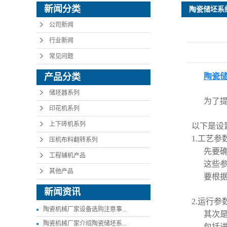
新闻分类
陶瓷储坯系
公司新闻
行业新闻
常见问题
产品分类
陶瓷
储坯器系列
为了
印花机系列
上下砖机系列
以下是设
1.工艺参
压机布料翻转系列
先要
工程辅机产品
这些
其他产品
要根
新闻资讯
2.运行参
陶瓷机械厂家设备选购注意事...
其次
陶瓷机械厂家介绍陶瓷储坯系...
包括