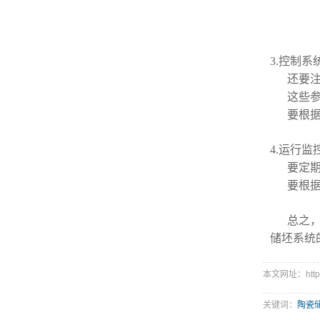
3.控制
还要
这些
要根
4.运行监
要定
要根
总之
储坯系统
本文网址：http://
关键词：
陶瓷