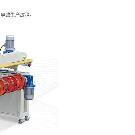
而导致生产故障。